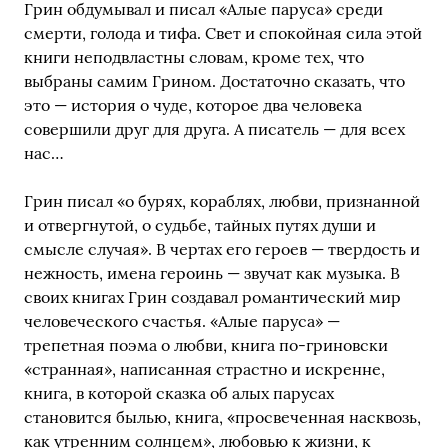
Грин обдумывал и писал «Алые паруса» среди
смерти, голода и тифа. Свет и спокойная сила этой
книги неподвластны словам, кроме тех, что
выбраны самим Грином. Достаточно сказать, что
это — история о чуде, которое два человека
совершили друг для друга. А писатель — для всех
нас…
Грин писал «о бурях, кораблях, любви, признанной
и отвергнутой, о судьбе, тайных путях души и
смысле случая». В чертах его героев — твердость и
нежность, имена героинь — звучат как музыка. В
своих книгах Грин создавал романтический мир
человеческого счастья. «Алые паруса» —
трепетная поэма о любви, книга по-гриновски
«странная», написанная страстно и искренне,
книга, в которой сказка об алых парусах
становится былью, книга, «просвеченная насквозь,
как утренним солнцем», любовью к жизни, к