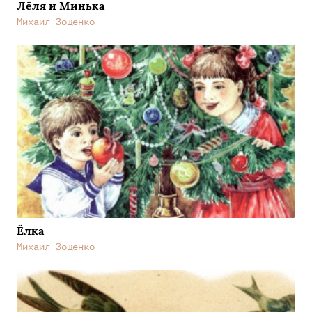
Лёля и Минька
Михаил Зощенко
Ёлка
Михаил Зощенко