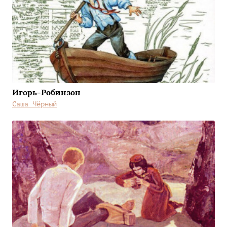
Игорь-Робинзон
Саша Чёрный