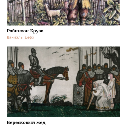
Робинзон Крузо
Даниэль Дефо
Вересковый мёд