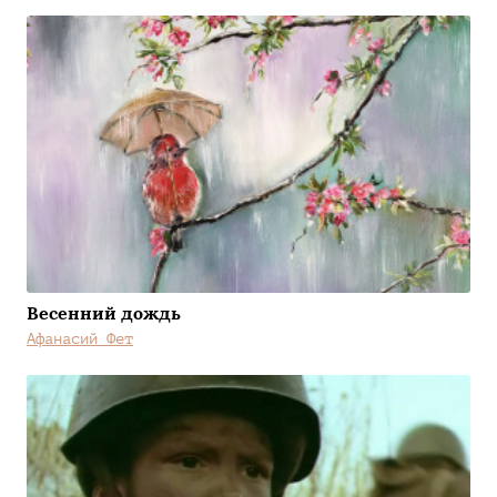
Весенний дождь
Афанасий Фет