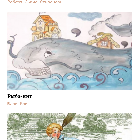
Роберт Льюис Стивенсон
Рыба-кит
Юлий Ким