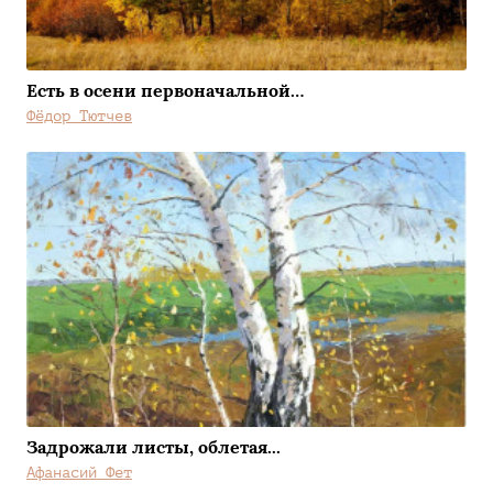
Есть в осени первоначальной…
Фёдор Тютчев
Задрожали листы, облетая...
Афанасий Фет