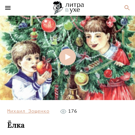
Михаил Зощенко
176
Ёлка