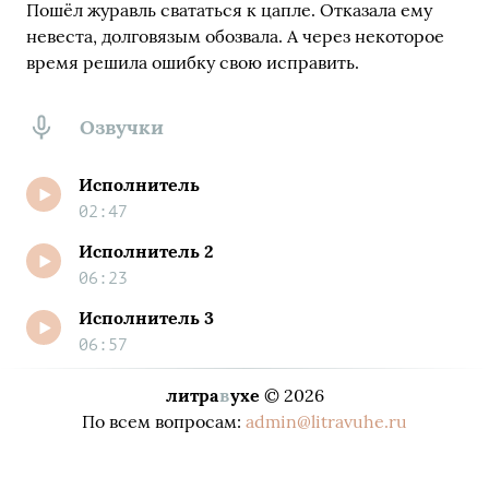
Пошёл журавль свататься к цапле. Отказала ему
невеста, долговязым обозвала. А через некоторое
время решила ошибку свою исправить.
Озвучки
Исполнитель
02:47
Исполнитель 2
06:23
Исполнитель 3
06:57
литра
в
ухе
© 2026
По всем вопросам:
admin@litravuhe.ru