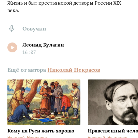
Жизнь и быт крестьянской детворы России XIX
века.
Озвучки
Леонид Кулагин
16:07
Ещё от автора
Николай Некрасов
Кому на Руси жить хорошо
Нравственный чел
Николай Некрасов
Николай Некрасов