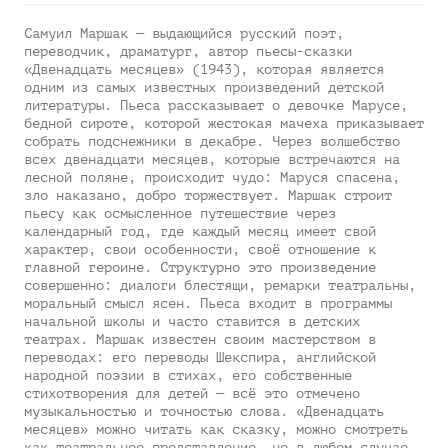
Самуил Маршак — выдающийся русский поэт,
переводчик, драматург, автор пьесы-сказки
«Двенадцать месяцев» (1943), которая является
одним из самых известных произведений детской
литературы. Пьеса рассказывает о девочке Марусе,
бедной сироте, которой жестокая мачеха приказывает
собрать подснежники в декабре. Через волшебство
всех двенадцати месяцев, которые встречаются на
лесной поляне, происходит чудо: Маруся спасена,
зло наказано, добро торжествует. Маршак строит
пьесу как осмысленное путешествие через
календарный год, где каждый месяц имеет свой
характер, свои особенности, своё отношение к
главной героине. Структурно это произведение
совершенно: диалоги блестящи, ремарки театральны,
моральный смысл ясен. Пьеса входит в программы
начальной школы и часто ставится в детских
театрах. Маршак известен своим мастерством в
переводах: его переводы Шекспира, английской
народной поэзии в стихах, его собственные
стихотворения для детей — всё это отмечено
музыкальностью и точностью слова. «Двенадцать
месяцев» можно читать как сказку, можно смотреть
как театральное представление, но в любом случае