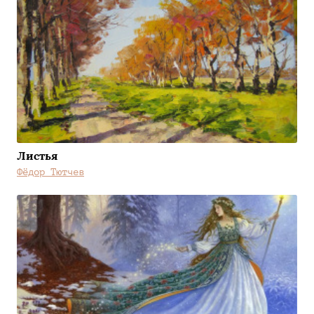
Листья
Фёдор Тютчев