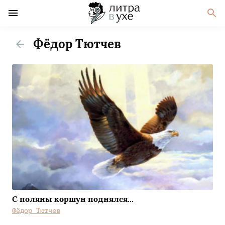
Фёдор Тютчев
С поляны коршун поднялся...
Фёдор Тютчев