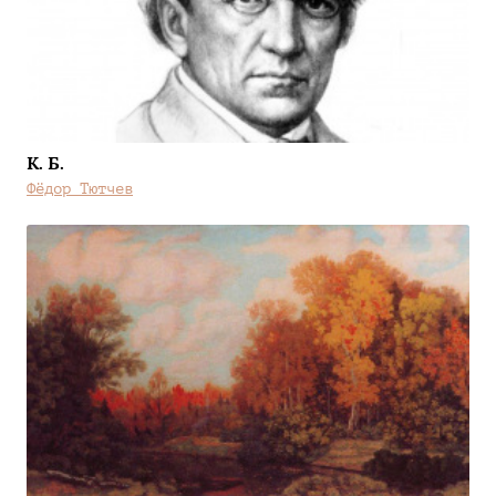
К. Б.
Фёдор Тютчев