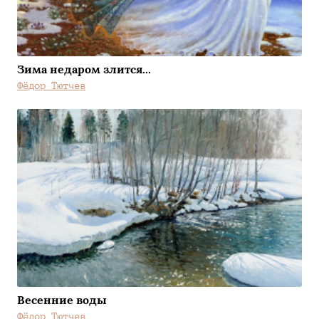
Зима недаром злится...
Фёдор Тютчев
Весенние воды
Фёдор Тютчев