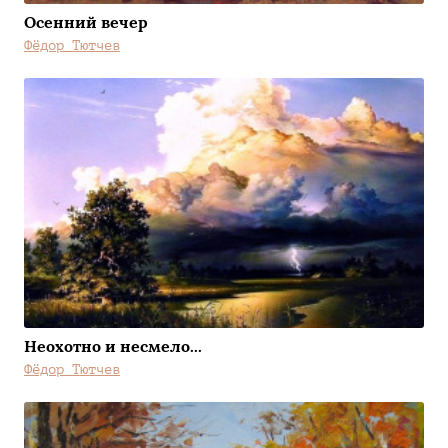
Осенний вечер
Фёдор Тютчев
Неохотно и несмело...
Фёдор Тютчев