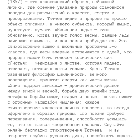
(1857) — это классический образец пейзажной
лирики, где осеннее увядание природы становится
поводом для размышлений о красоте, смерти и
преобразовании. Тютчев видит в природе не просто
объект описания, а живого субъекта, который дышит,
чувствует, думает. «Весенние воды» — гимн
обновлению, когда звучит голос весны, таящие льды
начинают вздыхать, и вся земля пробуждается. Это
стихотворение вошло в школьные программы 5-6
классов, где дети впервые встречаются с идеей, что
природа может быть голосом космических сил.
«Листья» — медитация о листве, которая падает,
отмирает, оставляя ветви голыми. Здесь Тютчев
развивает философию цикличности, вечного
возвращения, принятия смерти как части жизни.
«Зима недаром злится…» — драматический диалог
между зимой и весной, борьба двух времён года,
метафора борьбы между старым и новым. Тютчев пишет
с огромным масштабом мышления: каждое
стихотворение касается вечных вопросов, но всегда
оформлено в образах природы. Его поэзия требует
переживания, сопереживания, способности услышать
то, что он назвал «неречённым словом». Слушайте
онлайн бесплатно стихотворения Тютчева — и вы
откроете глубины русского духа, способность видеть