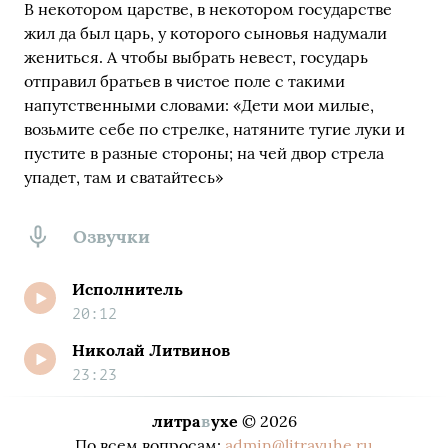
В некотором царстве, в некотором государстве
жил да был царь, у которого сыновья надумали
жениться. А чтобы выбрать невест, государь
отправил братьев в чистое поле с такими
напутственными словами: «Дети мои милые,
возьмите себе по стрелке, натяните тугие луки и
пустите в разные стороны; на чей двор стрела
упадет, там и сватайтесь»
Озвучки
Исполнитель
20:12
Николай Литвинов
23:23
литра
в
ухе
© 2026
По всем вопросам:
admin@litravuhe.ru