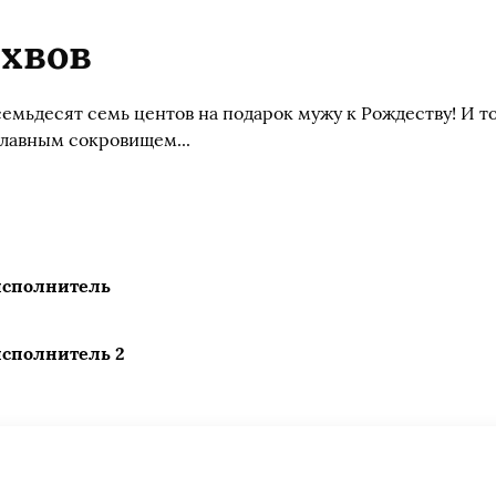
хвов
семьдесят семь центов на подарок мужу к Рождеству! И т
главным сокровищем...
исполнитель
сполнитель 2