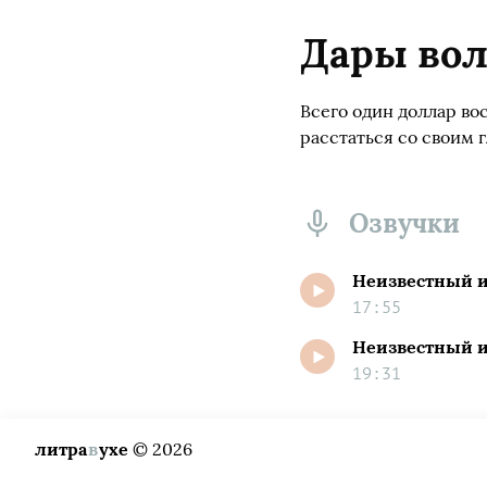
Дары вол
Всего один доллар во
расстаться со своим 
Озвучки
Неизвестный 
17:55
Неизвестный и
19:31
литра
в
ухе
© 2026