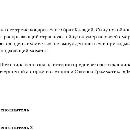
 на его троне воцарился его брат Клавдий. Сыну покойног
а, раскрывающий страшную тайну: он умер не своей смер
вится одержим местью, но вынужден таиться и прикидыв
т подходящий момент...
Шекспира основана на истории средневекового скандина
очёрпнутой автором из летописи Саксона Грамматика «Дея
исполнитель
сполнитель 2