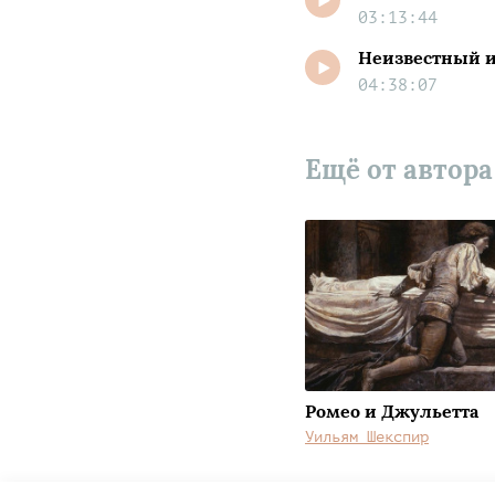
03:13:44
Неизвестный и
04:38:07
Ещё от автор
Ромео и Джульетта
Уильям Шекспир