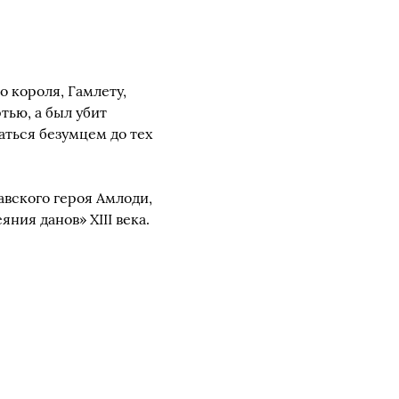
о короля, Гамлету,
тью, а был убит
аться безумцем до тех
вского героя Амлоди,
ния данов» XIII века.