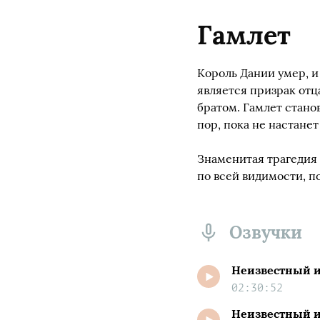
Гамлет
Король Дании умер, и
является призрак отц
братом. Гамлет стано
пор, пока не настане
Знаменитая трагедия 
по всей видимости, п
Озвучки
Неизвестный 
02:30:52
Неизвестный и