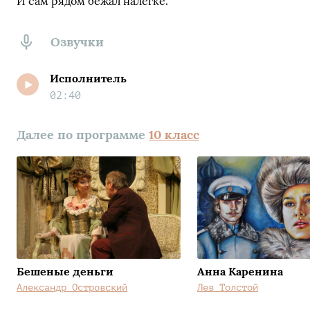
И сам рядом бежал налегке.
Озвучки
Исполнитель
02:40
Далее по программе
10 класс
Бешеные деньги
Анна Каренина
Александр Островский
Лев Толстой