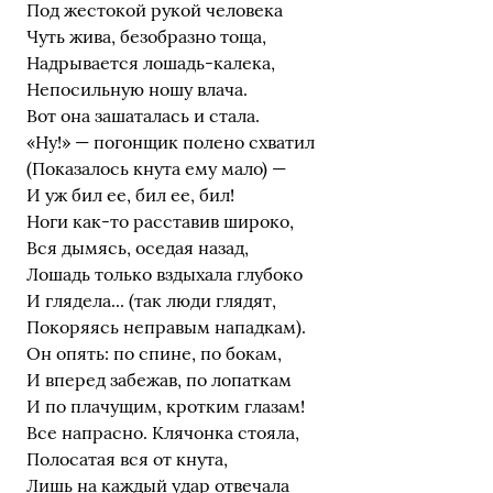
Под жестокой рукой человека
Чуть жива, безобразно тоща,
Надрывается лошадь-калека,
Непосильную ношу влача.
Вот она зашаталась и стала.
«Ну!» — погонщик полено схватил
(Показалось кнута ему мало) —
И уж бил ее, бил ее, бил!
Ноги как-то расставив широко,
Вся дымясь, оседая назад,
Лошадь только вздыхала глубоко
И глядела... (так люди глядят,
Покоряясь неправым нападкам).
Он опять: по спине, по бокам,
И вперед забежав, по лопаткам
И по плачущим, кротким глазам!
Все напрасно. Клячонка стояла,
Полосатая вся от кнута,
Лишь на каждый удар отвечала