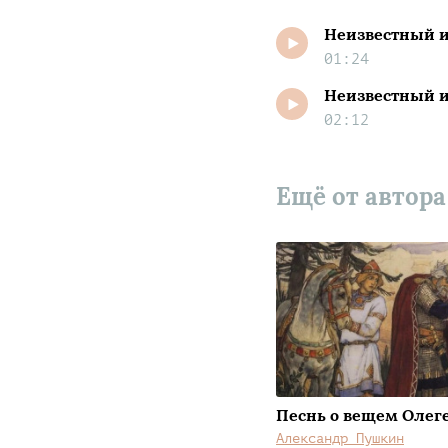
Неизвестный 
01:24
Неизвестный и
02:12
Ещё от автор
Песнь о вещем Олег
Александр Пушкин