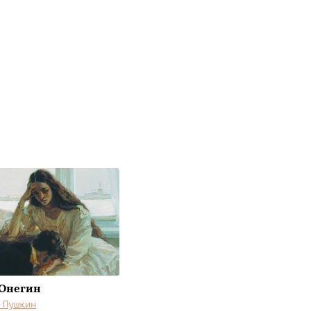
 Онегин
 Пушкин