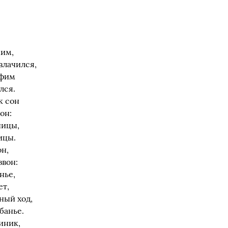
им,
влачился,
афим
лся.
к сон
он:
ницы,
ицы.
н,
звон:
нье,
ет,
ный ход,
банье.
иник,