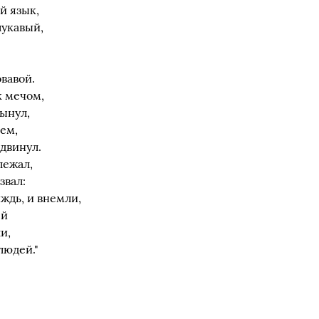
й язык,
лукавый,
вавой.
к мечом,
ынул,
ем,
одвинул.
лежал,
звал:
иждь, и внемли,
ей
и,
людей."