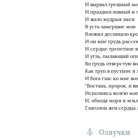
И вырвал грешный мо
И празднословный и 
И жало мудрыя змеи
В уста замершие мои
Вложил десницею кро
И он мне грудь рассе
И сердце трепетное в
И угль, пылающий огн
Во грудь отверстую в
Как труп в пустыне я 
И бога глас ко мне воз
"Востань, пророк, и в
Исполнись волею мо
И, обходя моря и земл
Глаголом жги сердца 
Озвучки