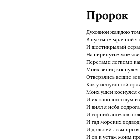
Пророк
Духовной жаждою том
В пустыне мрачной я 
И шестикрылый сер
На перепутье мне яви
Перстами легкими ка
Моих зениц коснулся 
Отверзлись вещие зе
Как у испуганной орл
Моих ушей коснулся о
И их наполнил шум и 
И внял я неба содрога
И горний ангелов пол
И гад морских подвод
И дольней лозы прозя
И он к устам моим пр