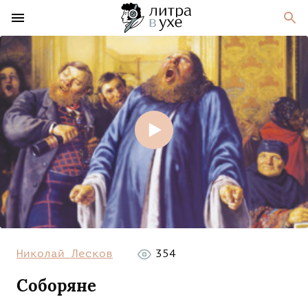
Николай Лесков
354
Соборяне