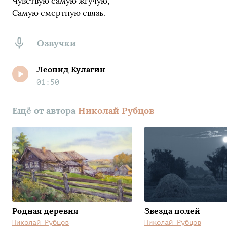
Чувствую самую жгучую,
Самую смертную связь.
Озвучки
Леонид Кулагин
01:50
Ещё от автора
Николай Рубцов
Родная деревня
Звезда полей
Николай Рубцов
Николай Рубцов