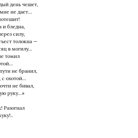
дый день чешет,
 мне не дает…
потешит!
 и бледна,
через силу,
съест толокна —
сяц в могилу…
 не томил
отой…
пути не бранил,
, с охотой…
почти не бивал,
ную руку…»
! Разогнал
уку!..