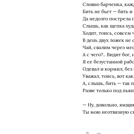
Словно барченка, каж
Бить не бьет — бить и
Да недолго пострела 
Слышь, как щепка худа
Ходит, тоись, совсем 
В день двух ложек не 
Чай, свалим через ме
А с чего?.. Видит бог,
Я ее безустанной раб
Одевал и кормил, без 
Уважал, тоись, вот как
А, слышь, бить — так 
Разве только под пья
— Ну, довольно, ямщик
Ты мою неотвязную ск