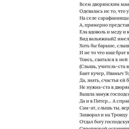
Всем дворянским ман
Одевалась не то, что у
На селе сарафанницы
А, примерно представи
Ела вдоволь и меду и 
Вид вальяжный2 имела
Хоть бы барыне, слыш
И не то что наш брат 
Тоись, сватался к не
(Слышь, учитель-ста 
Баит кучер, Иваныч Т
Да, знать, счастья ей 
Не нужна-ста в дворя
Вышла замуж господск
Да и в Питер… А спра
Сам-ат, слышь ты, вер
Захворал и на Троицу 
Отдал богу господску
Сиротинкой оставив