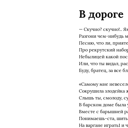
В дороге
— Скучно? скучно!.. 
Разгони чем-нибудь м
Песню, что ли, прияте
Про рекрутский набор
Небылицей какой по
Или, что ты видал, ра
Буду, братец, за все б
«Самому мне невесело
Сокрушила злодейка ж
Слышь ты, смолоду, су
В барском доме была 
Вместе с барышней р
Понимаешь-ста, шить 
На варгане играть1 и 