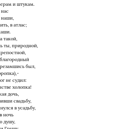
ерам и штукам.
 нас
 наши,
ть, в атлас;
каши.
 такой,
ь ты, природной,
крепостной,
й благородный
врезамшись был,
оропка),-
бог не судил:
нстве холопка!
ая дочь,
вивши свадьбу,
нулся в усадьбу,
в ночь
ю душу,
ши Грушу…