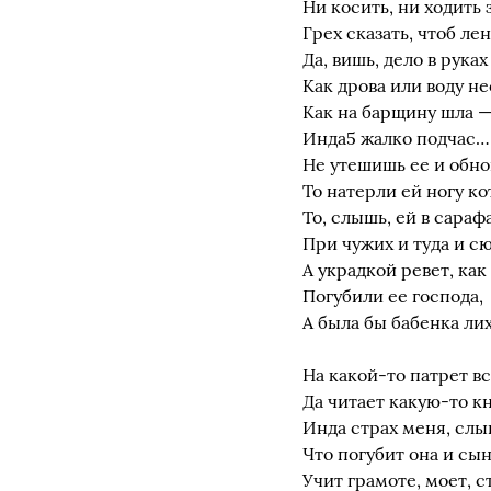
Ни косить, ни ходить з
Грех сказать, чтоб ле
Да, вишь, дело в рука
Как дрова или воду не
Как на барщину шла —
Инда5 жалко подчас… 
Не утешишь ее и обно
То натерли ей ногу ко
То, слышь, ей в сараф
При чужих и туда и сю
А украдкой ревет, ка
Погубили ее господа,
А была бы бабенка лих
На какой-то патрет вс
Да читает какую-то 
Инда страх меня, слы
Что погубит она и сы
Учит грамоте, моет, с