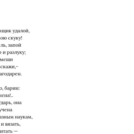
Ямщик удалой,
ою скуку!
ль, запой
 и разлуку;
смеши
сскажи,-
лагодарен.
, барин:
ена!..
дарь, она
учена
азным наукам,
и вязать,
читать —