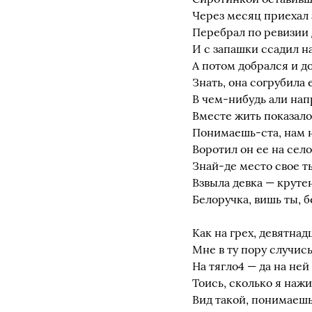
Через месяц приехал 
Перебрал по ревизии
И с запашки ссадил на
А потом добрался и д
Знать, она согрубила 
В чем-нибудь али нап
Вместе жить показало
Понимаешь-ста, нам 
Воротил он ее на сел
Знай-де место свое т
Взвыла девка — круте
Белоручка, вишь ты, б
Как на грех, девятнад
Мне в ту пору случис
На тягло4 — да на не
Тоись, сколько я нажи
Вид такой, понимаеш