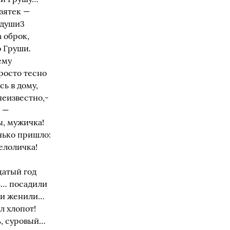
зятек —
 души3
 оброк,
о Груши.
ему
росто тесно
сь в дому,
неизвестно,-
о —
ы, мужичка!
нько пришло:
елоличка!
цатый год
ь… посадили
й и женили…
л хлопот!
ь, суровый…