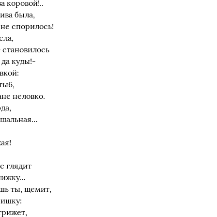
а коровой!..
нива была,
х не спорилось!
сла,
 становилось
да куды!-
вкой:
ты6,
ане неловко.
да,
к шальная…
ая!
е глядит
книжку…
шь ты, щемит,
нишку:
трижет,