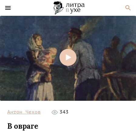
Антон Чехов
343
В овраге