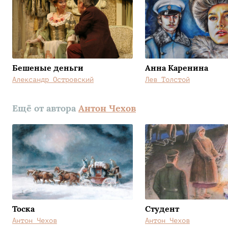
Бешеные деньги
Анна Каренина
Александр Островский
Лев Толстой
Ещё от автора
Антон Чехов
Тоска
Студент
Антон Чехов
Антон Чехов