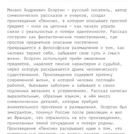
Михаил Андреевич Осоргин — русский писатель, автор
символических рассказов и очерков, создал
произведение «Пенсне», в котором описывает простой
предмет — очки на цепочке — как начало утраты
связи с реальностью и потери идентичности. Рассказ
построен как фантастическое повествование, где
простое предметное описание постепенно
превращается в философское размышление о том, как
человек теряет себя, забывает свою суть и смысл
жизни. Осоргин использует приём оживления
предметов, наделяет пенсне характером и судьбой,
через которую раскрывается драма человеческого
существования. Произведение содержит критику
современной жизни, в которой человек поглощён
работой, бытовыми заботами и забывает о своих
подлинных желаниях и устремлениях. Рассказ написан
выразительным, образным языком, в нём много
символических деталей, которые требуют
внимательного прочтения и размышления. Осоргин был
эмигрантом, покинул Россию после революции и жил
во Франции, что отразилось на его произведениях,
пронизанных темой отчуждения и потери родины.
Произведение «Пенсне» раскрывает идею о том, что
материальные предметы не должны владеть человеком,