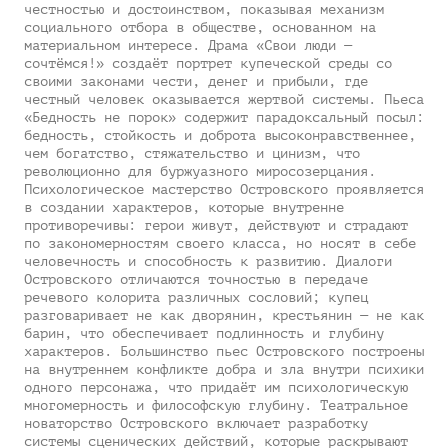
честностью и достоинством, показывая механизм
социального отбора в обществе, основанном на
материальном интересе. Драма «Свои люди —
сочтёмся!» создаёт портрет купеческой среды со
своими законами чести, денег и прибыли, где
честный человек оказывается жертвой системы. Пьеса
«Бедность не порок» содержит парадоксальный посыл:
бедность, стойкость и доброта высоконравственнее,
чем богатство, стяжательство и цинизм, что
революционно для буржуазного миросозерцания.
Психологическое мастерство Островского проявляется
в создании характеров, которые внутренне
противоречивы: герои живут, действуют и страдают
по закономерностям своего класса, но носят в себе
человечность и способность к развитию. Диалоги
Островского отличаются точностью в передаче
речевого колорита различных сословий; купец
разговаривает не как дворянин, крестьянин — не как
барин, что обеспечивает подлинность и глубину
характеров. Большинство пьес Островского построены
на внутреннем конфликте добра и зла внутри психики
одного персонажа, что придаёт им психологическую
многомерность и философскую глубину. Театральное
новаторство Островского включает разработку
системы сценических действий, которые раскрывают