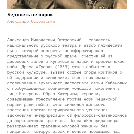
Бедность не порок
Александр Островский
Александр Николаевич Островский — создатель
национального русского театра и автор пятидесяти
пьес, который полностью переформатировал
представление о русской драме, сместив её из
дворцовых залов в купеческие лавки и крестьянские
избы. Драма «Гроза» (1859) стала событием в
русской культуре, вызвав острые споры критиков о
её содержании и символике; пьеса показывает
столкновение архаичного деспотизма семьи Кабановых
с пробуждающимся сознанием молодого поколения в
лице Катерины. Образ Катерины, героини,
совершившей преступление против норм мещанской
морали ради любви, стал символом женского
восстания против патриархального угнетения,
вдохновляя интерпретации от философов-славянофилов
до марксистских критиков. Пьеса «Бесприданница»
разворачивает трагедию молодой женщины без
приданого, которую игрок и деньги побеждают над