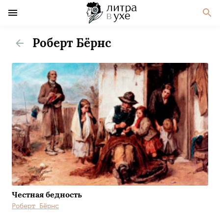
Роберт Бёрнс
Честная бедность
Роберт Бёрнс