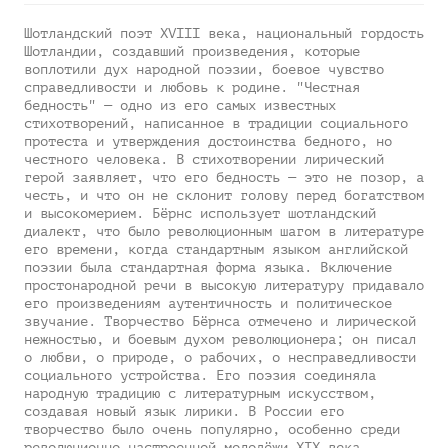
Шотландский поэт XVIII века, национальный гордость
Шотландии, создавший произведения, которые
воплотили дух народной поэзии, боевое чувство
справедливости и любовь к родине. "Честная
бедность" — одно из его самых известных
стихотворений, написанное в традиции социального
протеста и утверждения достоинства бедного, но
честного человека. В стихотворении лирический
герой заявляет, что его бедность — это не позор, а
честь, и что он не склонит голову перед богатством
и высокомерием. Бёрнс использует шотландский
диалект, что было революционным шагом в литературе
его времени, когда стандартным языком английской
поэзии была стандартная форма языка. Включение
простонародной речи в высокую литературу придавало
его произведениям аутентичность и политическое
звучание. Творчество Бёрнса отмечено и лирической
нежностью, и боевым духом революционера; он писал
о любви, о природе, о рабочих, о несправедливости
социального устройства. Его поэзия соединяла
народную традицию с литературным искусством,
создавая новый язык лирики. В России его
творчество было очень популярно, особенно среди
революционно настроенной молодёжи XIX века.